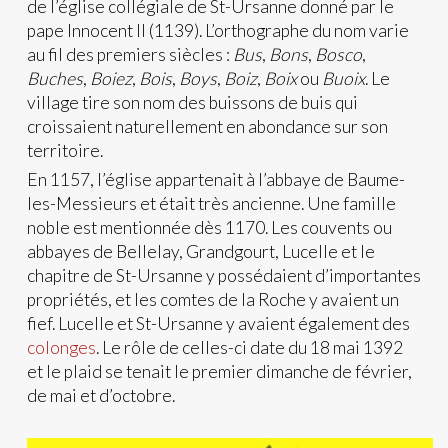
de l’église collégiale de St-Ursanne donné par le
pape Innocent II (1139). L’orthographe du nom varie
au fil des premiers siècles :
Bus
,
Bons
,
Bosco
,
Buches
,
Boiez
,
Bois
,
Boys
,
Boiz
,
Boix
ou
Buoix
. Le
village tire son nom des buissons de buis qui
croissaient naturellement en abondance sur son
territoire.
En 1157, l’église appartenait à l’abbaye de Baume-
les-Messieurs et était très ancienne. Une famille
noble est mentionnée dès 1170. Les couvents ou
abbayes de Bellelay, Grandgourt, Lucelle et le
chapitre de St-Ursanne y possédaient d’importantes
propriétés, et les comtes de la Roche y avaient un
fief. Lucelle et St-Ursanne y avaient également des
colonges
. Le rôle de celles-ci date du 18 mai 1392
et le plaid se tenait le premier dimanche de février,
de mai et d’octobre.