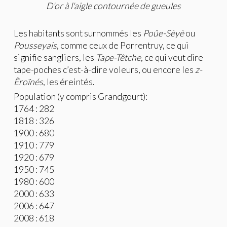
D
'or à l'aigle contournée de gueules
Les habitants sont surnommés les
Poûe-Sèyè
ou
Pousseyais
, comme ceux de Porrentruy, ce qui
signifie sangliers, les
Tape-Têtche
, ce qui veut dire
tape-poches c’est-à-dire voleurs, ou encore les
z-
Èroïnés
, les éreintés.
Population (y compris Grandgourt):
1764 : 282
1818 : 326
1900 : 680
1910 : 779
1920 : 679
1950 : 745
1980 : 600
2000 : 633
2006 : 647
2008 : 618