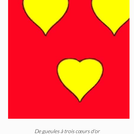
D
e gueules à trois cœurs d'or