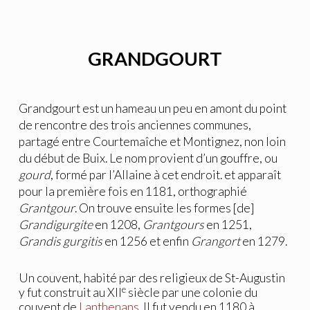
GRANDGOURT
Grandgourt est un hameau un peu en amont du point
de rencontre des trois anciennes communes,
partagé entre Courtemaîche et Montignez, non loin
du début de Buix. Le nom provient d’un gouffre, ou
gourd
, formé par l’Allaine à cet endroit. et apparaît
pour la première fois en 1181, orthographié
Grantgour
. On trouve ensuite les formes [de]
Grandigurgite
en 1208,
Grantgour
s
en 1251,
Grandis gurgitis
en 1256 et enfin
Grangort
en 1279.
Un couvent, habité par des religieux de St-Augustin
e
y fut construit au XII
siècle par une colonie du
couvent de
Lanthenans
. Il fut vendu en 1180 à