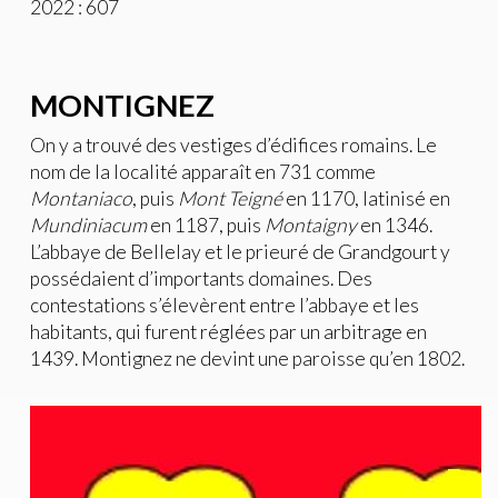
2022 : 607
MONTIGNEZ
On y a trouvé des vestiges d’édifices romains. Le
nom de la localité apparaît en 731 comme
Montaniaco
, puis
Mont Teigné
en 1170, latinisé en
Mundiniacum
en 1187, puis
Montaigny
en 1346.
L’abbaye de Bellelay et le prieuré de Grandgourt y
possédaient d’importants domaines. Des
contestations s’élevèrent entre l’abbaye et les
habitants, qui furent réglées par un arbitrage en
1439. Montignez ne devint une paroisse qu’en 1802.